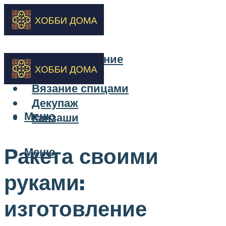
Бисероплетение
Вышивка
Вязание спицами
Декупаж
Меню
Канзаши
Ракета своими
Меню
руками:
изготовление