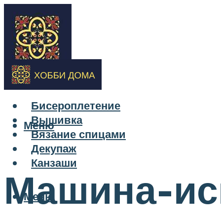
Бисероплетение
Вышивка
Меню
Вязание спицами
Декупаж
Канзаши
Машина-ис
Меню