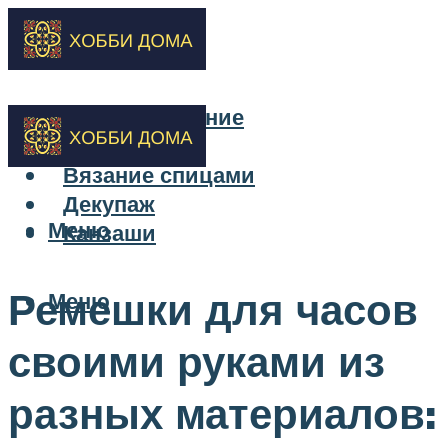
Бисероплетение
Вышивка
Вязание спицами
Декупаж
Меню
Канзаши
Ремешки для часов
Меню
своими руками из
разных материалов: