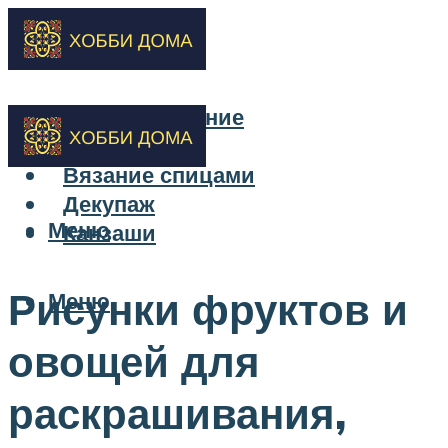
Бисероплетение
Вышивка
Вязание спицами
Декупаж
Меню
Канзаши
Рисунки фруктов и
Меню
овощей для
раскрашивания,