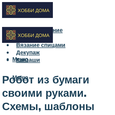
Бисероплетение
Вышивка
Вязание спицами
Декупаж
Меню
Канзаши
Робот из бумаги
Меню
своими руками.
Схемы, шаблоны