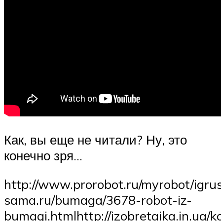
Как, вы еще не читали? Ну, это
конечно зря…
http://www.prorobot.ru/myrobot/igru
sama.ru/bumaga/3678-robot-iz-
bumagi.htmlhttp://izobretaika.in.ua/k