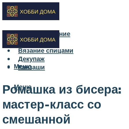
Бисероплетение
Вышивка
Вязание спицами
Декупаж
Меню
Канзаши
Ромашка из бисера:
Меню
мастер-класс со
смешанной