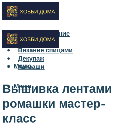
Бисероплетение
Вышивка
Вязание спицами
Декупаж
Меню
Канзаши
Вышивка лентами
Меню
ромашки мастер-
класс