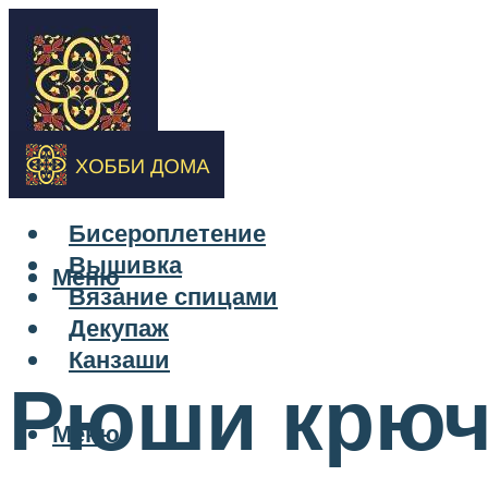
Бисероплетение
Вышивка
Меню
Вязание спицами
Декупаж
Канзаши
Рюши крюч
Меню