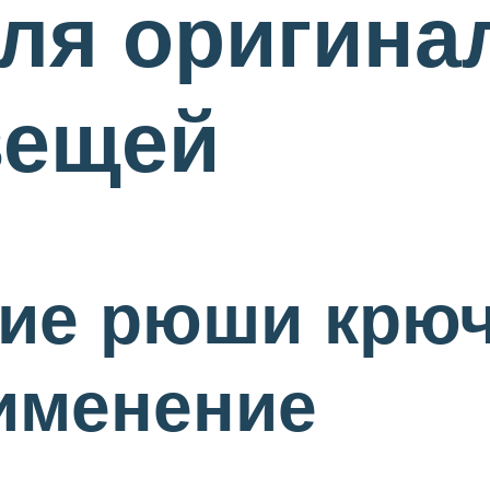
ля оригина
вещей
ие рюши крюч
именение