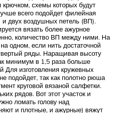
 крючком, схемы которых будут
 лучше всего подойдет филейная
 и двух воздушных петель (ВП).
руется вязать более ажурное
енно, количество ВП между ними. На
на одном, если нить достаточной
твертый ряды. Наращивая высоту
ак минимум в 1,5 раза больше
й Для изготовления кружевных
е подойдет, так как полотно рюша
мент круговой вязаной салфетки.
их рядов. Вот этот участок и
ужно ломать голову над
яют и плотные, и ажурные) вяжут