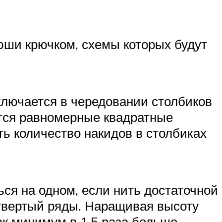
юши крючком, схемы которых будут
ключается в чередовании столбиков
ются равномерные квадратные
ть количество накидов в столбиках
ся на одном, если нить достаточной
твертый ряды. Наращивая высоту
ак минимум в 1,5 раза больше