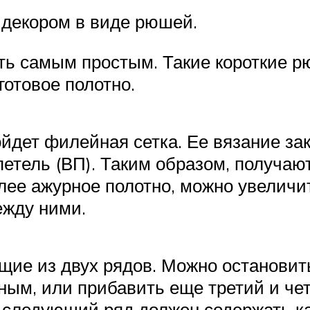
 декором в виде рюшей.
ть самым простым. Такие короткие р
готовое полотно.
ойдет филейная сетка. Ее вязание за
петель (ВП). Таким образом, получа
лее ажурное полотно, можно увеличи
ежду ними.
ие из двух рядов. Можно остановить
ым, или прибавить еще третий и че
 следующий ряд должен содержать к