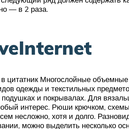
о — в 2 раза.
iveInternet
 + в цитатник Многослойные объемны
дов одежды и текстильных предмето
ах, подушках и покрывалах. Для вяза
особый интерес. Рюши крючком, схемы
всем несложно, хотя и долго. Разнов
зании, можно выделить несколько ос