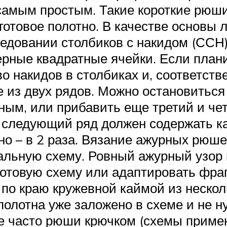
самым простым. Такие короткие рюши
готовое полотно. В качестве основы
редовании столбиков с накидом (ССН)
рные квадратные ячейки. Если плани
о накидов в столбиках и, соответств
из двух рядов. Можно остановиться 
ым, или прибавить еще третий и че
 следующий ряд должен содержать к
о – в 2 раза. Вязание ажурных рюше
льную схему. Ровный ажурный узор н
отовую схему или адаптировать фраг
о краю кружевной каймой из нескольк
олотна уже заложено в схеме и не н
е часто рюши крючком (схемы примен