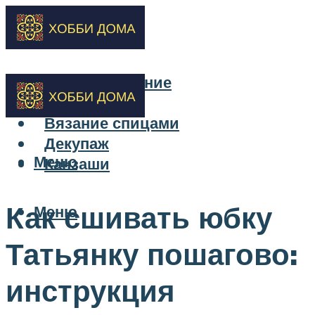
Бисероплетение
Вышивка
Вязание спицами
Декупаж
Меню
Канзаши
Как сшивать юбку
Меню
Татьянку пошагово:
инструкция