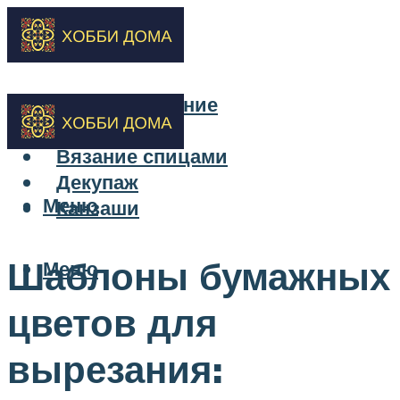
Бисероплетение
Вышивка
Вязание спицами
Декупаж
Меню
Канзаши
Шаблоны бумажных
Меню
цветов для
вырезания: