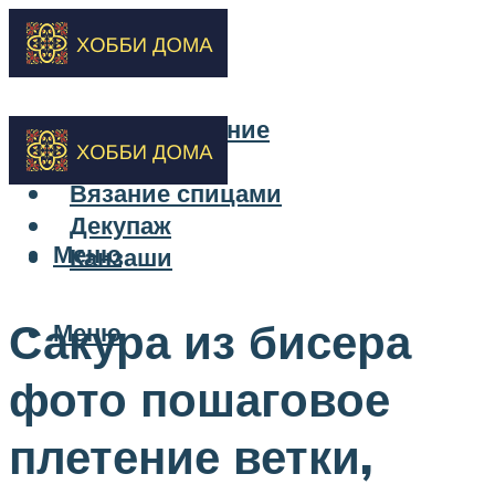
Бисероплетение
Вышивка
Вязание спицами
Декупаж
Меню
Канзаши
Сакура из бисера
Меню
фото пошаговое
плетение ветки,