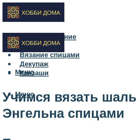
Бисероплетение
Вышивка
Вязание спицами
Декупаж
Меню
Канзаши
Учимся вязать шаль
Меню
Энгельна спицами