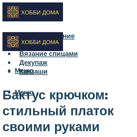
Бисероплетение
Вышивка
Вязание спицами
Декупаж
Меню
Канзаши
Бактус крючком:
Меню
стильный платок
своими руками