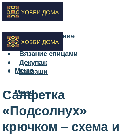
Бисероплетение
Вышивка
Вязание спицами
Декупаж
Меню
Канзаши
Салфетка
Меню
«Подсолнух»
крючком – схема и