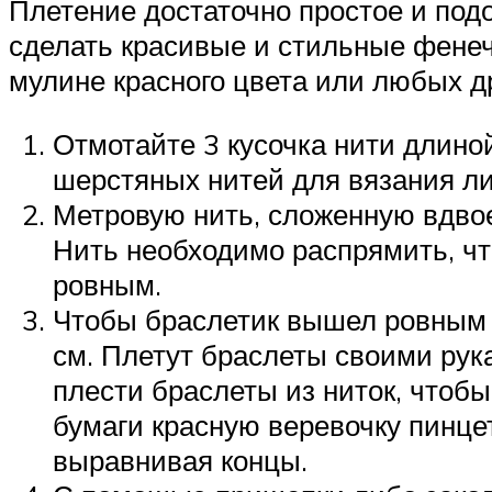
Плетение достаточно простое и под
сделать красивые и стильные фенечк
мулине красного цвета или любых д
Отмотайте 3 кусочка нити длино
шерстяных нитей для вязания л
Метровую нить, сложенную вдвое
Нить необходимо распрямить, чт
ровным.
Чтобы браслетик вышел ровным и
см. Плетут браслеты своими рука
плести браслеты из ниток, чтобы
бумаги красную веревочку пинце
выравнивая концы.