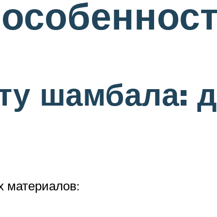
 особеннос
ту шамбала: 
х материалов: