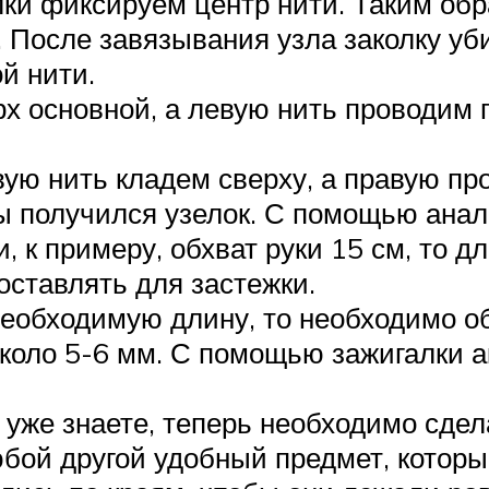
и фиксируем центр нити. Таким обра
. После завязывания узла заколку уб
й нити.
 основной, а левую нить проводим п
вую нить кладем сверху, а правую пр
бы получился узелок. С помощью ана
, к примеру, обхват руки 15 см, то д
 оставлять для застежки.
необходимую длину, то необходимо об
около 5-6 мм. С помощью зажигалки а
ы уже знаете, теперь необходимо сде
бой другой удобный предмет, которые