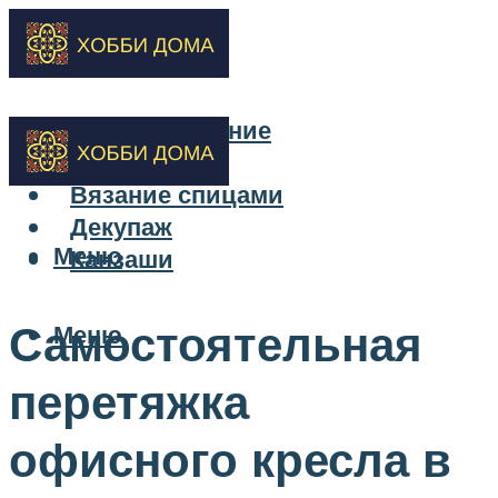
Бисероплетение
Вышивка
Вязание спицами
Декупаж
Меню
Канзаши
Самостоятельная
Меню
перетяжка
офисного кресла в