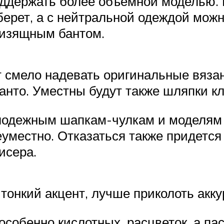
ддержать более объемной моделью. К
берет, а с нейтральной одеждой можн
 изящным бантом.
т смело надевать оригинальные вяза
анто. Уместны будут также шляпки к
молодежным шапкам-чулкам и моделя
еуместно. Отказаться также придется
исера.
тонкий акцент, лучше приколоть акк
особенно кислотных, расцветок, а па