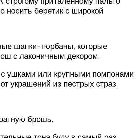
 строгому приталенному пальто
о носить беретик с широкой
ные шапки-тюрбаны, которые
лош с лаконичным декором.
м с ушками или крупными помпонами
 от украшений из пестрых страз,
уратную брошь.
стельные тона буду в самый раз.