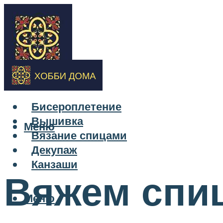
Бисероплетение
Вышивка
Меню
Вязание спицами
Декупаж
Канзаши
Вяжем спи
Меню