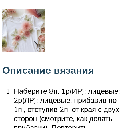
Описание вязания
Наберите 8п. 1р(ИР): лицевые;
2р(ЛР): лицевые, прибавив по
1п., отступив 2п. от края с двух
сторон (смотрите, как делать
прибавки). Повторить