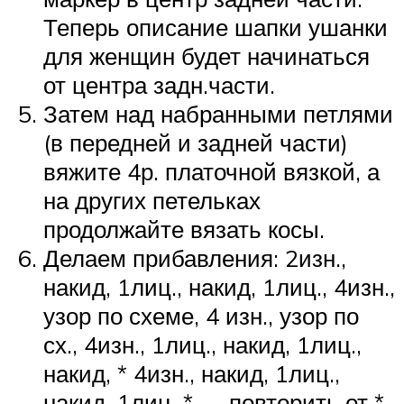
Теперь описание шапки ушанки
для женщин будет начинаться
от центра задн.части.
Затем над набранными петлями
(в передней и задней части)
вяжите 4р. платочной вязкой, а
на других петельках
продолжайте вязать косы.
Делаем прибавления: 2изн.,
накид, 1лиц., накид, 1лиц., 4изн.,
узор по схеме, 4 изн., узор по
сх., 4изн., 1лиц., накид, 1лиц.,
накид, * 4изн., накид, 1лиц.,
накид, 1лиц. * — повторить от *