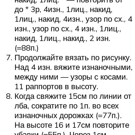
до * 3р, 4изн., 1лиц., накид,
1лиц., накид, 4изн., узор по сх., 4
изн., узор по сх., 4 изн., 1лиц.,
накид, 1лиц., накид., 2 изн.
(=88п.)
Продолжайте вязать по рисунку.
Над 4 изн. вяжите изнаночными,
между ними — узоры с косами.
11 раппортов в высоту.
Когда свяжите 15см по линии от
лба, сократите по 1п. во всех
изнаночных дорожках (=77п.).
На высоте 16 и 17см повторите
убавки (=55п.). Через 1см