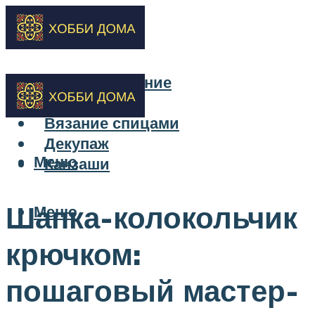
Бисероплетение
Вышивка
Вязание спицами
Декупаж
Меню
Канзаши
Шапка-колокольчик
Меню
крючком:
пошаговый мастер-