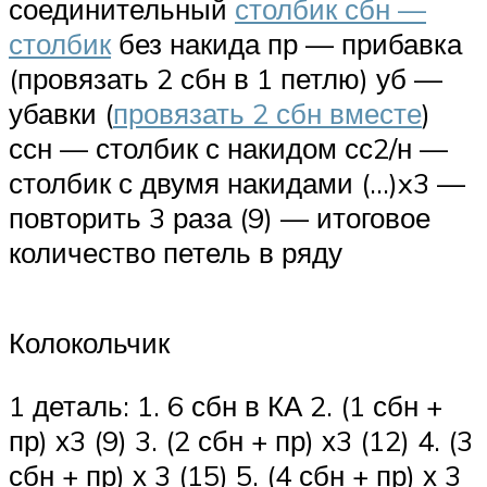
соединительный
столбик сбн —
столбик
без накида пр — прибавка
(провязать 2 сбн в 1 петлю) уб —
убавки (
провязать 2 сбн вместе
)
ссн — столбик с накидом сс2/н —
столбик с двумя накидами (…)x3 —
повторить 3 раза (9) — итоговое
количество петель в ряду
Колокольчик
1 деталь: 1. 6 сбн в КА 2. (1 сбн +
пр) х3 (9) 3. (2 сбн + пр) х3 (12) 4. (3
сбн + пр) х 3 (15) 5. (4 сбн + пр) х 3