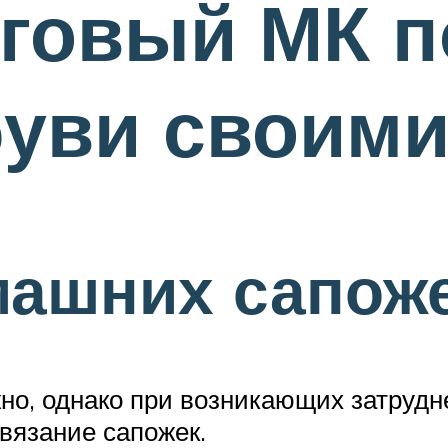
аговый МК п
уви своими
машних сапож
жно, однако при возникающих затрудн
вязание сапожек.