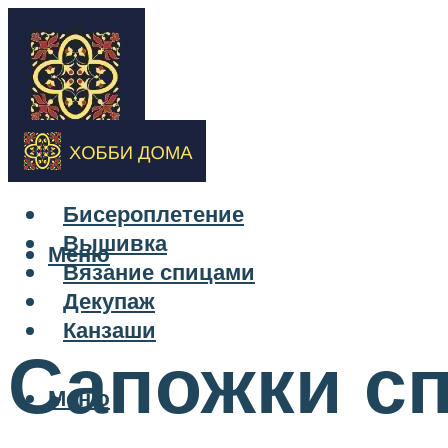
Бисероплетение
Вышивка
Меню
Вязание спицами
Декупаж
Канзаши
Сапожки сп
Меню