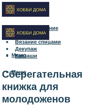
Бисероплетение
Вышивка
Вязание спицами
Декупаж
Меню
Канзаши
Сберегательная
Меню
книжка для
молодоженов