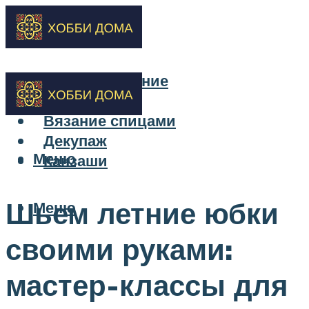
Бисероплетение
Вышивка
Вязание спицами
Декупаж
Меню
Канзаши
Шьем летние юбки
Меню
своими руками:
мастер-классы для