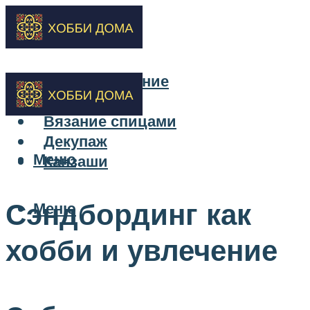
Бисероплетение
Вышивка
Вязание спицами
Декупаж
Меню
Канзаши
Сэндбординг как
Меню
хобби и увлечение