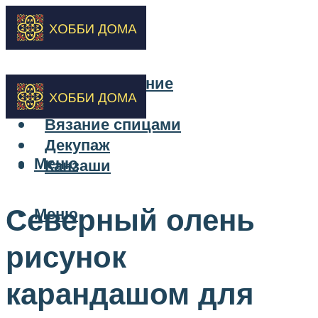
Бисероплетение
Вышивка
Вязание спицами
Декупаж
Меню
Канзаши
Северный олень
Меню
рисунок
карандашом для