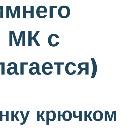
имнего
 МК с
агается)
инку крючком