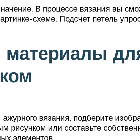
начение. В процессе вязания вы смож
артинке-схеме. Подсчет петель упрос
 материалы дл
чком
м ажурного вязания, подберите изобр
м рисунком или составьте собственн
ных элементов.