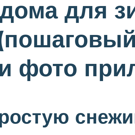
дома для з
(пошаговый
 фото прил
простую снеж