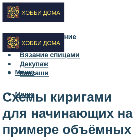
Бисероплетение
Вышивка
Вязание спицами
Декупаж
Меню
Канзаши
Схемы киригами
Меню
для начинающих на
примере объёмных