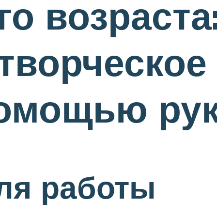
о возраста
 творческо
помощью ру
ля работы