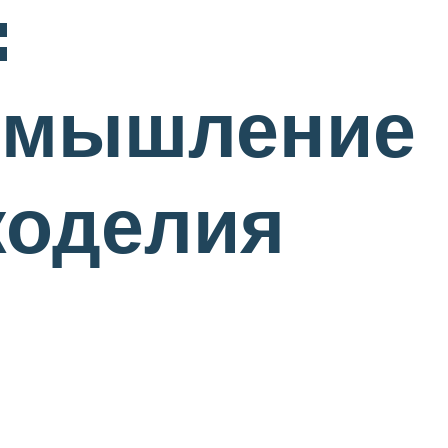
:
е мышление
коделия