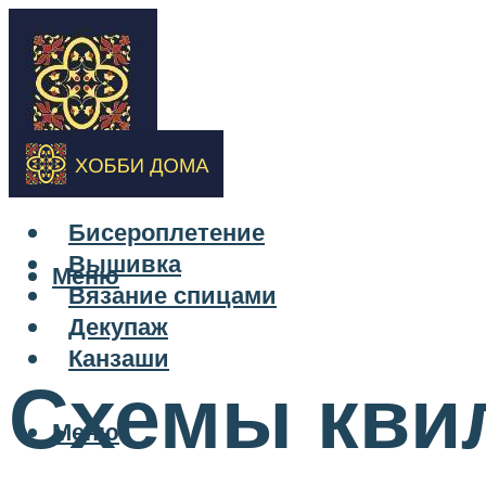
Бисероплетение
Вышивка
Меню
Вязание спицами
Декупаж
Канзаши
Схемы квил
Меню