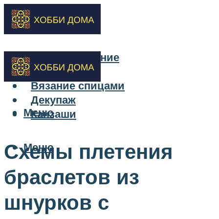
Бисероплетение
Вышивка
Вязание спицами
Декупаж
Меню
Канзаши
Схемы плетения
Меню
браслетов из
шнурков с