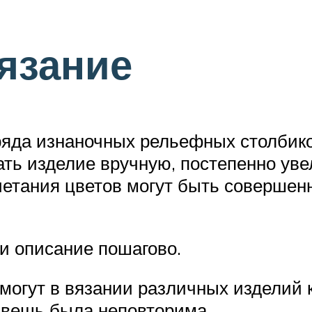
вязание
ряда изнаночных рельефных столбиков
ать изделие вручную, постепенно ув
очетания цветов могут быть совершен
и описание пошагово.
могут в вязании различных изделий
 вещь была неповторима.