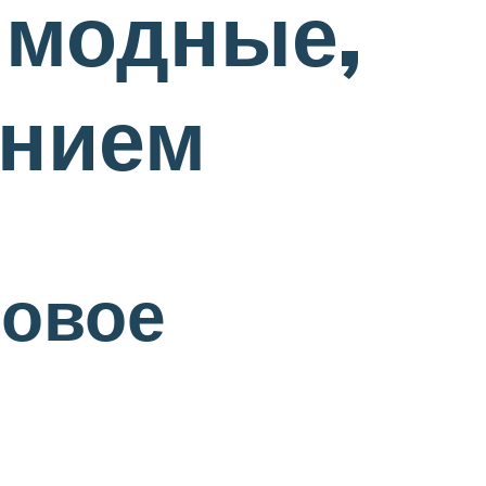
 модные,
анием
говое