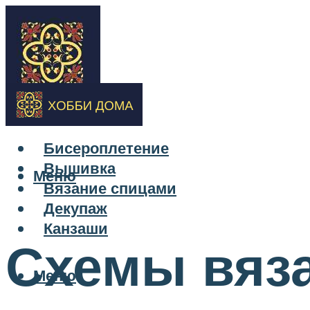
Бисероплетение
Вышивка
Меню
Вязание спицами
Декупаж
Канзаши
Схемы вяз
Меню