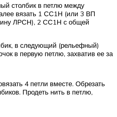
ный столбик в петлю между
алее вязать 1 СС1Н (или 3 ВП
шину ЛРСН), 2 СС1Н с общей
лбик, в следующий (рельефный)
ючок в первую петлю, захватив ее за
овязать 4 петли вместе. Обрезать
биков. Продеть нить в петлю,