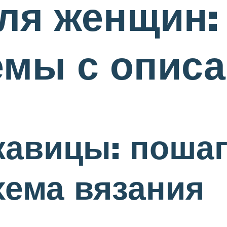
ля женщин:
емы с опис
кавицы: поша
хема вязания