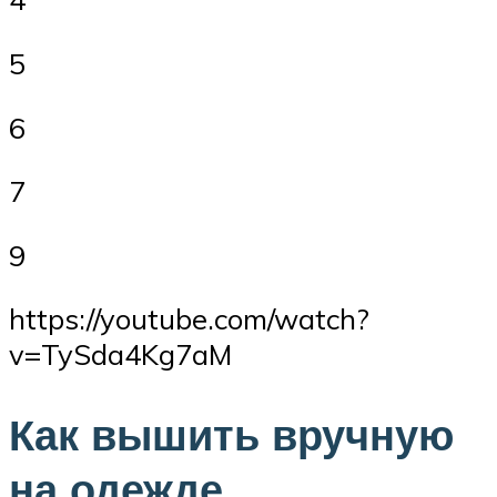
5
6
7
9
https://youtube.com/watch?
v=TySda4Kg7aM
Как вышить вручную
на одежде