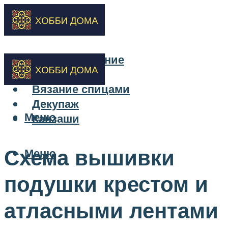
Бисероплетение
Вышивка
Вязание спицами
Декупаж
Меню
Канзаши
Схема вышивки
Меню
подушки крестом и
атласными лентами