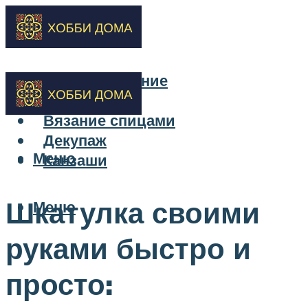
Бисероплетение
Вышивка
Вязание спицами
Декупаж
Меню
Канзаши
Шкатулка своими
Меню
руками быстро и
просто: