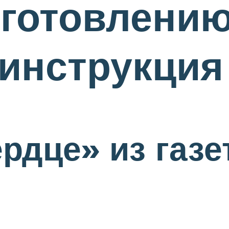
зготовлению
инструкция
рдце» из газ