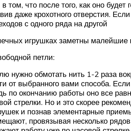
 том, что после того, как оно будет 
авив даже крохотного отверстия. Если 
еходов с одного ряда на другой
ошечных игрушках заметны малейшие
вободной петли:
ю нужно обмотать нить 1-2 раза вокр
ти от выбранного вами способа. Есл
дь по окончанию работы оно все равн
вой стрелки. Но и это скорее реком
рушек и познав элементарные приемы,
ещают, провязывая несколько рядов 
жают работу уже по часовой стрелке