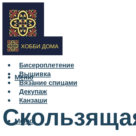
Бисероплетение
Вышивка
Меню
Вязание спицами
Декупаж
Канзаши
Скользящая
Меню