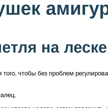
ушек амигу
етля на леске
ого, чтобы без проблем регулироват
палец.