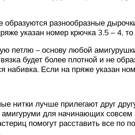
не образуются разнообразные дырочки
яже указан номер крючка 3.5 – 4, то
ую петлю – основу любой амигурушки
 вязка будет более плотной и не обр
я набивка. Если на пряже указан номе
ные нитки лучше прилегают друг другу
о амигуруми для начинающих совсем н
астериц помогут расставить все по 
.