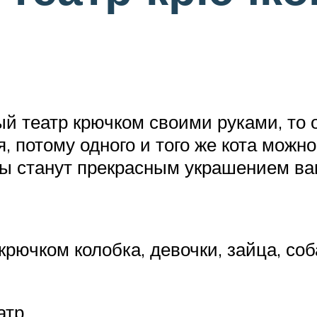
й театр крючком своими руками, то о
я, потому одного и того же кота можн
лы станут прекрасным украшением ва
чком колобка, девочки, зайца, собак
атр