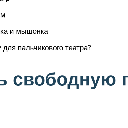
ом
ика и мышонка
у для пальчикового театра?
ть свободную 