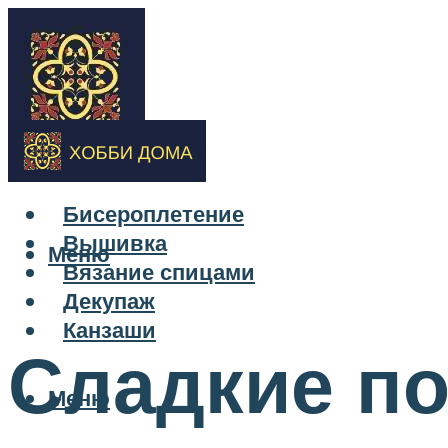
Бисероплетение
Вышивка
Меню
Вязание спицами
Декупаж
Канзаши
Сладкие по
Меню