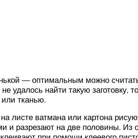
енькой — оптимальным можно считать
не удалось найти такую заготовку, т
 или тканью.
 на листе ватмана или картона рисую
и и разрезают на две половины. Из о
а склеивают при помощи клеевого пис