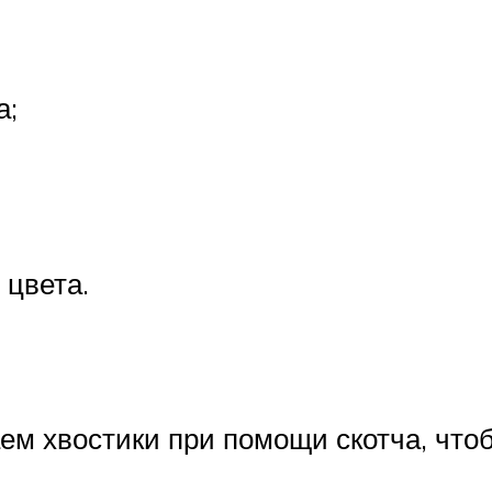
а;
 цвета.
аем хвостики при помощи скотча, чт