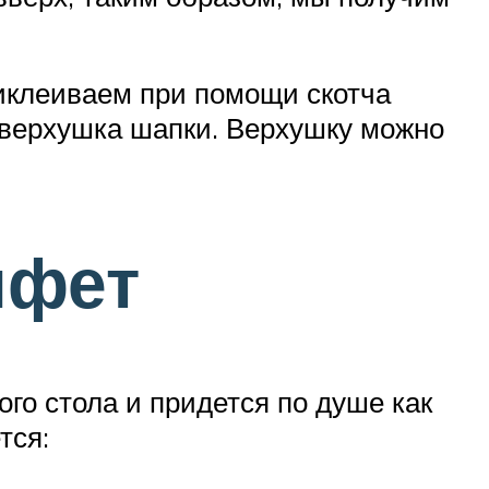
риклеиваем при помощи скотча
т верхушка шапки. Верхушку можно
нфет
го стола и придется по душе как
тся: