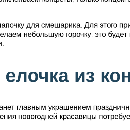
 шапочку для смешарика. Для этого п
 делаем небольшую горочку, это буде
и.
 елочка из ко
танет главным украшением празднично
ления новогодней красавицы потребуе