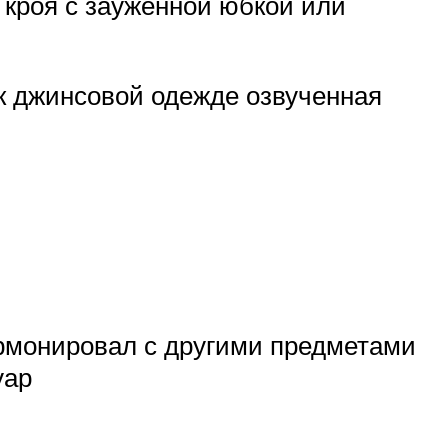
 кроя с зауженной юбкой или
 к джинсовой одежде озвученная
армонировал с другими предметами
уар