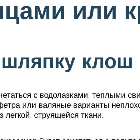
ицами или 
 шляпку клош
четаться с водолазками, теплыми св
 фетра или валяные варианты неплох
 легкой, струящейся ткани.