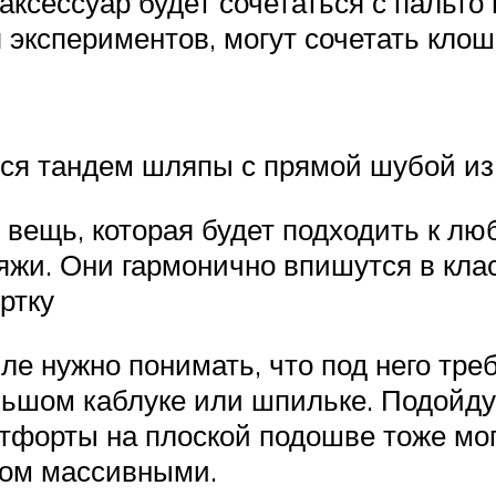
 аксессуар будет сочетаться с пальто
 экспериментов, могут сочетать клош
ться тандем шляпы с прямой шубой из
 вещь, которая будет подходить к л
яжи. Они гармонично впишутся в клас
ртку
е нужно понимать, что под него тре
ьшом каблуке или шпильке. Подойдут
тфорты на плоской подошве тоже могу
ком массивными.