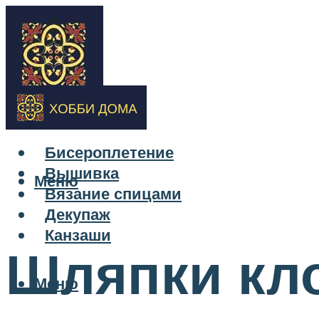
Бисероплетение
Вышивка
Меню
Вязание спицами
Декупаж
Канзаши
Шляпки кл
Меню