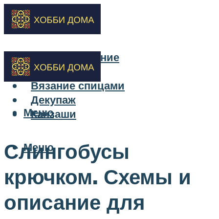
Бисероплетение
Вышивка
Вязание спицами
Декупаж
Меню
Канзаши
Слингобусы
Меню
крючком. Схемы и
описание для