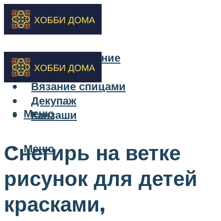
Бисероплетение
Вышивка
Вязание спицами
Декупаж
Меню
Канзаши
Снегирь на ветке
Меню
рисунок для детей
красками,