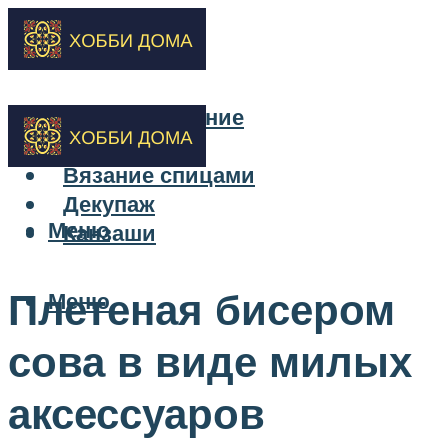
Бисероплетение
Вышивка
Вязание спицами
Декупаж
Меню
Канзаши
Плетеная бисером
Меню
сова в виде милых
аксессуаров