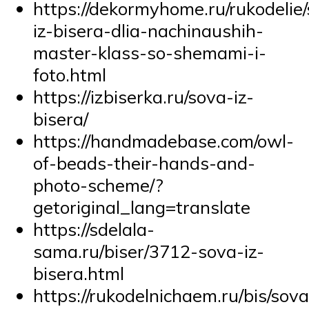
https://dekormyhome.ru/rukodelie
iz-bisera-dlia-nachinaushih-
master-klass-so-shemami-i-
foto.html
https://izbiserka.ru/sova-iz-
bisera/
https://handmadebase.com/owl-
of-beads-their-hands-and-
photo-scheme/?
getoriginal_lang=translate
https://sdelala-
sama.ru/biser/3712-sova-iz-
bisera.html
https://rukodelnichaem.ru/bis/sov