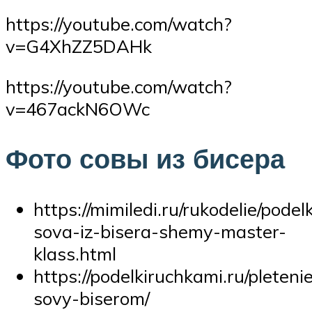
https://youtube.com/watch?
v=G4XhZZ5DAHk
https://youtube.com/watch?
v=467ackN6OWc
Фото совы из бисера
https://mimiledi.ru/rukodelie/pode
sova-iz-bisera-shemy-master-
klass.html
https://podelkiruchkami.ru/pleteni
sovy-biserom/