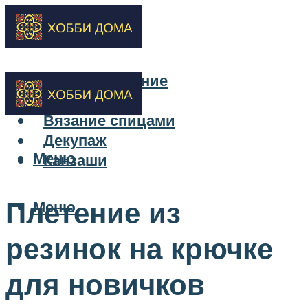
Бисероплетение
Вышивка
Вязание спицами
Декупаж
Меню
Канзаши
Плетение из
Меню
резинок на крючке
для новичков