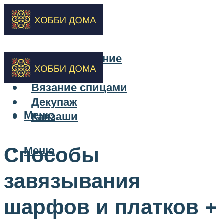
Бисероплетение
Вышивка
Вязание спицами
Декупаж
Меню
Канзаши
Способы
Меню
завязывания
шарфов и платков +