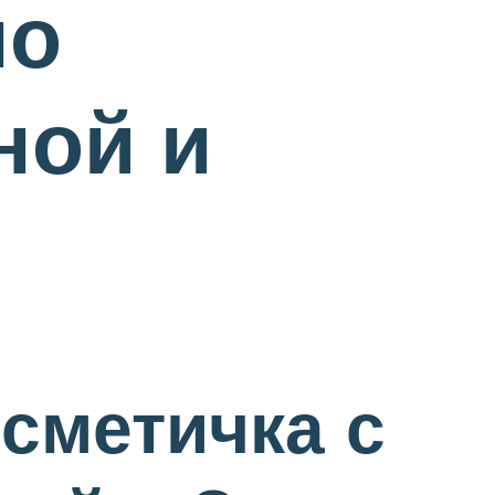
по
ной и
сметичка с