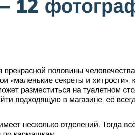
– 12 фотограф
 прекрасной половины человечества.
свои «маленькие секреты и хитрости»
ожет разместиться на туалетном стол
айти подходящую в магазине, её всег
 имеет несколько отделений. Тогда вс
я по кармашкам.