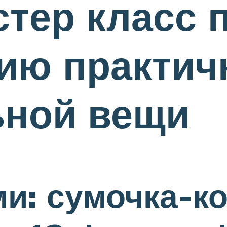
стер класс 
ию практич
ьной вещи
и: сумочка-ко