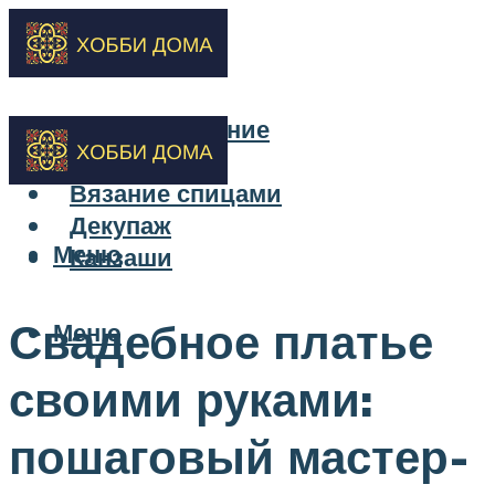
Бисероплетение
Вышивка
Вязание спицами
Декупаж
Меню
Канзаши
Свадебное платье
Меню
своими руками:
пошаговый мастер-