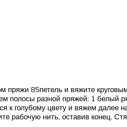
м пряжи 85петель и вяжите круговы
ем полосы разной пряжей: 1 белый ряд
ся к голубому цвету и вяжем далее на
ите рабочую нить, оставив конец. Стя