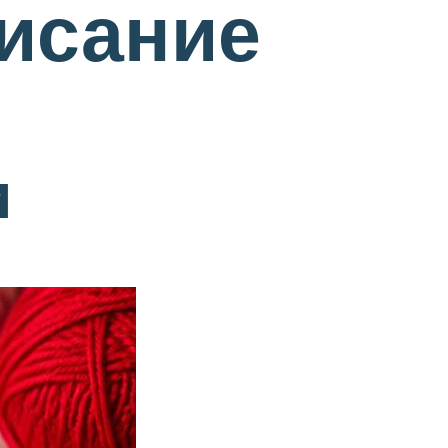
исание
и