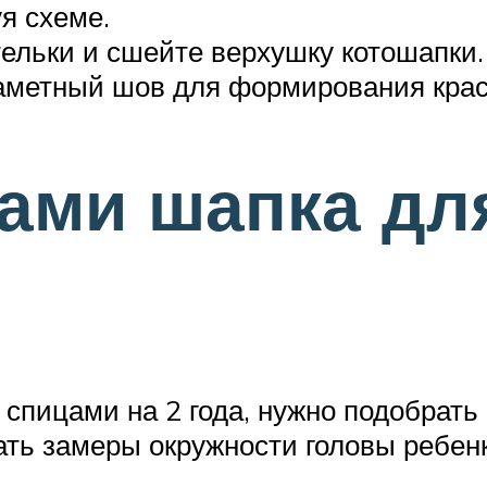
уя схеме.
петельки и сшейте верхушку котошапк
заметный шов для формирования кра
ами шапка дл
 спицами на 2 года, нужно подобрать
ть замеры окружности головы ребенк