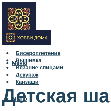
Бисероплетение
Вышивка
Меню
Вязание спицами
Декупаж
Канзаши
Детская ша
Меню