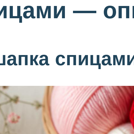
пицами — оп
шапка спицам