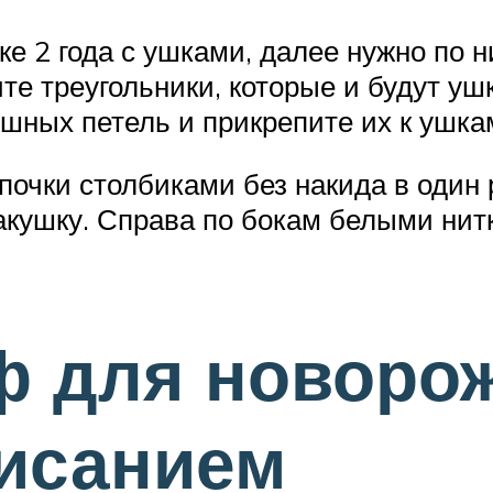
е 2 года с ушками, далее нужно по н
ите треугольники, которые и будут у
ушных петель и прикрепите их к ушка
очки столбиками без накида в один р
макушку. Справа по бокам белыми ни
ф для новоро
писанием