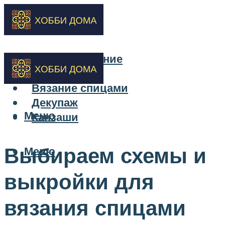
Бисероплетение
Вышивка
Вязание спицами
Декупаж
Меню
Канзаши
Выбираем схемы и
Меню
выкройки для
вязания спицами