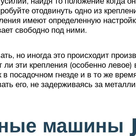
з усилий, найдя то положение когда о
пробуйте отодвинуть одно из креплен
епления имеют определенную настройк
вает свободно под ними.
ать, но иногда это происходит произ
т ли эти крепления (особенно левое)
в посадочном гнезде и в то же время
ать его, не задерживаясь за металли
ные машины 