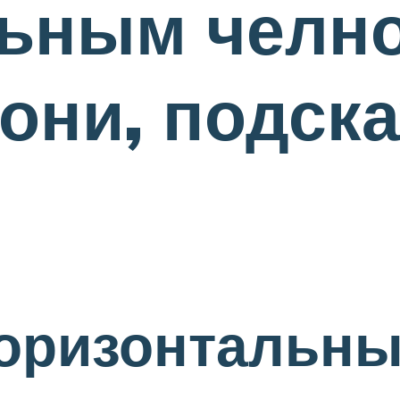
льным челно
они, подск
горизонтальн