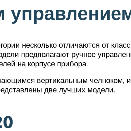
м управление
ории несколько отличаются от класс
дели предполагают ручное управлен
лей на корпусе прибора.
чающимся вертикальным челноком, и
редставлены две лучших модели.
20