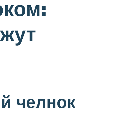
ком:
ажут
ый челнок