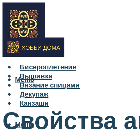
Бисероплетение
Вышивка
Меню
Вязание спицами
Декупаж
Канзаши
Свойства а
Меню