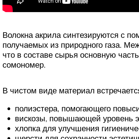
Волокна акрила синтезируются с п
получаемых из природного газа. Ме
что в составе сырья основную част
сомономер.
В чистом виде материал встречаетс
полиэстера, помогающего повыси
вискозы, повышающей уровень э
хлопка для улучшения гигиениче
шерсти для сохранности эстетич