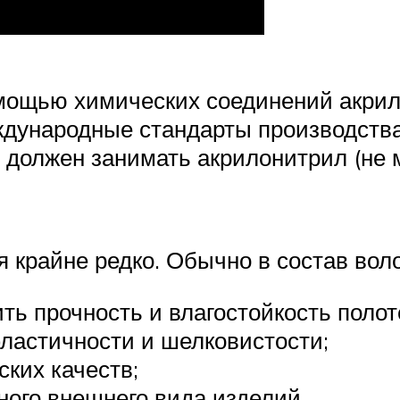
омощью химических соединений акрил
ждународные стандарты производства
ь должен занимать акрилонитрил (не 
я крайне редко. Обычно в состав вол
ть прочность и влагостойкость полот
ластичности и шелковистости;
ских качеств;
ного внешнего вида изделий.