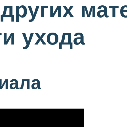
 других мат
и ухода
иала