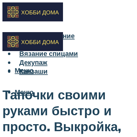
Бисероплетение
Вышивка
Вязание спицами
Декупаж
Меню
Канзаши
Тапочки своими
Меню
руками быстро и
просто. Выкройка,