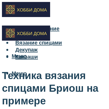
Бисероплетение
Вышивка
Вязание спицами
Декупаж
Меню
Канзаши
Техника вязания
Меню
спицами Бриош на
примере