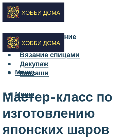
Бисероплетение
Вышивка
Вязание спицами
Декупаж
Меню
Канзаши
Мастер-класс по
Меню
изготовлению
японских шаров